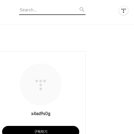
x4ad9s0g
구독하기